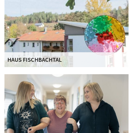
HAUS FISCHBACHTAL
Die besondere Wohnform „Haus Fischbachtal“ befindet
sich ebenfalls in Kronach und gehört wie Haus St. Georg zu
den Ordenswerken. Als Schwesternhaus steht es in engem
Austausch mit Haus St. Georg. Aktuell erfolgen
Organisation und Aufnahme für Haus St. Georg über das
Haus Fischbachtal.