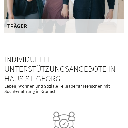
TRÄGER
Der Deutsche Orden engagiert sich mit seinen
Ordenswerken bundesweit in über 60 sozialen
Einrichtungen. Über 3.000 Mitarbeiterinnen und
INDIVIDUELLE
Mitarbeiter kümmern sich täglich um die Bedürfnisse der
ihnen anvertrauten Menschen.
UNTERSTÜTZUNGSANGEBOTE IN
HAUS ST. GEORG
Leben, Wohnen und Soziale Teilhabe für Menschen mit
Suchterfahrung in Kronach