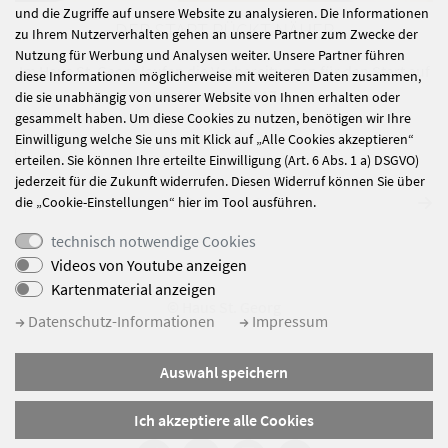
und die Zugriffe auf unsere Website zu analysieren. Die Informationen
DER START RÜCKT NÄHER
zu Ihrem Nutzerverhalten gehen an unsere Partner zum Zwecke der
Nutzung für Werbung und Analysen weiter. Unsere Partner führen
Im Haus St. Georg laufen die Vorbereitungen für den Start auf
diese Informationen möglicherweise mit weiteren Daten zusammen,
Hochtouren:
Ab 17.…
die sie unabhängig von unserer Website von Ihnen erhalten oder
gesammelt haben. Um diese Cookies zu nutzen, benötigen wir Ihre
Einwilligung welche Sie uns mit Klick auf „Alle Cookies akzeptieren“
weiterlesen
erteilen. Sie können Ihre erteilte Einwilligung (Art. 6 Abs. 1 a) DSGVO)
jederzeit für die Zukunft widerrufen. Diesen Widerruf können Sie über
die „Cookie-Einstellungen“ hier im Tool ausführen.
technisch notwendige Cookies
Videos von Youtube anzeigen
Kartenmaterial anzeigen
© Haus St. Georg
Datenschutz-Informationen
Impressum
Impressum
Auswahl speichern
Datenschutz
Sitemap
Ich akzeptiere alle Cookies